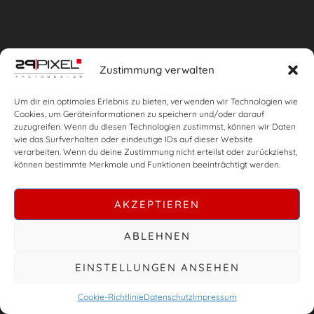
Zustimmung verwalten
Um dir ein optimales Erlebnis zu bieten, verwenden wir Technologien wie
Cookies, um Geräteinformationen zu speichern und/oder darauf
zuzugreifen. Wenn du diesen Technologien zustimmst, können wir Daten
wie das Surfverhalten oder eindeutige IDs auf dieser Website
verarbeiten. Wenn du deine Zustimmung nicht erteilst oder zurückziehst,
können bestimmte Merkmale und Funktionen beeinträchtigt werden.
AKZEPTIEREN
ABLEHNEN
EINSTELLUNGEN ANSEHEN
Cookie-Richtlinie
Datenschutz
Impressum