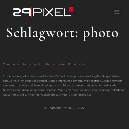
Schlagwort:
photo
Create a photo grid collage using Photoshop
Fusce consequat vitae enim et facilisis Phasellus tempus eleifend sagittis. Suspendisse
cursus nisl et tincidunt sollicitudin. Donec interdum elementum pharetra. Quisque tempor
elementum ultricies. Nullam id volutpat sem. Etiam accumsan finibus lectus vel iaculis.
Nullam lacinia diam vel pulvinar dapibus. Mauris elementum libero erat, consequat tristique
lectus hendrerit a. Vivamus vestibulum est vitae rutrum lacinia […]
© Boymann • 29|PIXEL - 2022