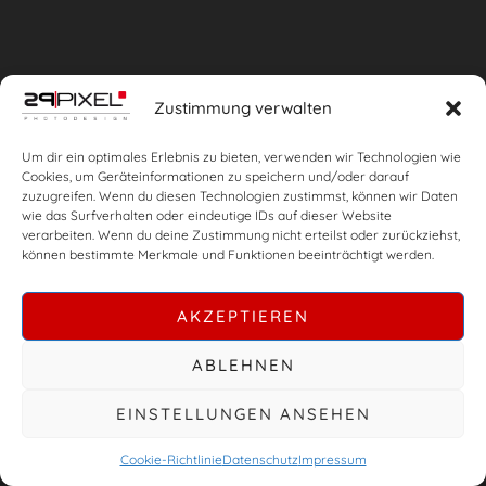
Zustimmung verwalten
Um dir ein optimales Erlebnis zu bieten, verwenden wir Technologien wie
Cookies, um Geräteinformationen zu speichern und/oder darauf
zuzugreifen. Wenn du diesen Technologien zustimmst, können wir Daten
wie das Surfverhalten oder eindeutige IDs auf dieser Website
verarbeiten. Wenn du deine Zustimmung nicht erteilst oder zurückziehst,
können bestimmte Merkmale und Funktionen beeinträchtigt werden.
AKZEPTIEREN
ABLEHNEN
EINSTELLUNGEN ANSEHEN
Cookie-Richtlinie
Datenschutz
Impressum