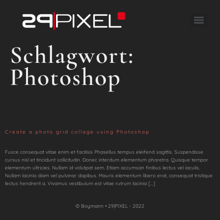
Schlagwort:
Photoshop
Create a photo grid collage using Photoshop
Fusce consequat vitae enim et facilisis Phasellus tempus eleifend sagittis. Suspendisse
cursus nisl et tincidunt sollicitudin. Donec interdum elementum pharetra. Quisque tempor
elementum ultricies. Nullam id volutpat sem. Etiam accumsan finibus lectus vel iaculis.
Nullam lacinia diam vel pulvinar dapibus. Mauris elementum libero erat, consequat tristique
lectus hendrerit a. Vivamus vestibulum est vitae rutrum lacinia […]
© Boymann • 29|PIXEL - 2022